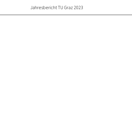
Jahresbericht TU Graz 2023