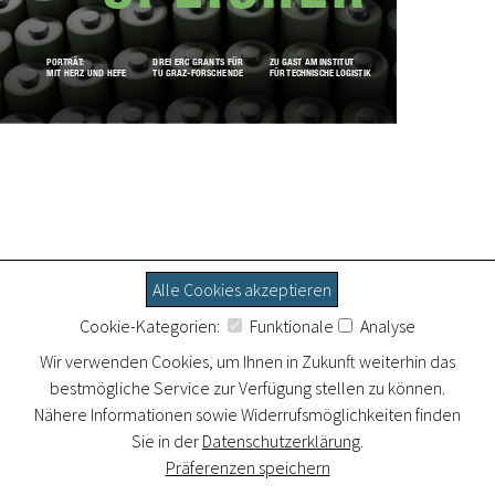
PORTRÄT:
DREI ERC GRANTS FÜR
ZU GAST AM INSTITUT
MIT HERZ UND HEFE
TU GRAZ-FORSCHENDE
FÜR TECHNISCHE LOGISTIK
Alle Cookies akzeptieren
Cookie-Kategorien:
Funktionale
Analyse
Wir verwenden Cookies, um Ihnen in Zukunft weiterhin das
bestmögliche Service zur Verfügung stellen zu können.
Nähere Informationen sowie Widerrufsmöglichkeiten finden
Sie in der
Datenschutzerklärung
.
Präferenzen speichern